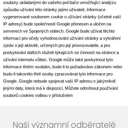
soubory ukládanými do vašeho počítače umožňující analýzu 
způsobu užívání této stránky jejími uživateli. Informace 
vygenerované souborem cookie o užívání stránky (včetně vaší 
IP adresy) bude společností Google přenesen a uložen na 
serverech ve Spojených státech. Google bude užívat těchto 
informací pro účely vyhodnocování užívání stránky a vytváření 
zpráv o její aktivitě, určených pro její provozovatele, a pro 
poskytování dalších služeb týkajících se činností na stránce a 
užívání internetu vůbec. Google může také poskytnout tyto 
informace třetím osobám, bude-li to požadováno zákonem nebo 
budu-li takovéto třetí osoby zpracovávat tyto informace pro 
Google. Google nebude spojovat vaší IP adresu s jakýmikoli 
jinými daty, která má k dispozici. Můžete odmítnout používání 
souborů cookies volbou v příslušném 
Naši významní odběratelé