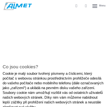
Rozbale
Vyhledávání
Přihlášení
menu
do
klienstké
zóny
ZÁSADY PRO POUŽÍVÁNÍ SOUBORŮ
COOKIES
ední
Zásady pro používání souborů cookies
ský
robce
stů
Co jsou cookies?
alovacích
Cookie je malý soubor tvořený písmeny a číslicemi, který 
torů
počítač s webovou stránkou prostřednictvím prohlížeče odesílá 
do vašeho počítače nebo mobilního telefonu (dále označovaných 
mpresorů
jako „zařízení“) a ukládá na pevném disku vašeho zařízení. 
Soubory cookie nám umožňují rozlišit vás od ostatních uživatelů 
našich webových stránek. Díky nim vám můžeme nabídnout 
lepší zážitky při prohlížení našich webových stránek a neustále 