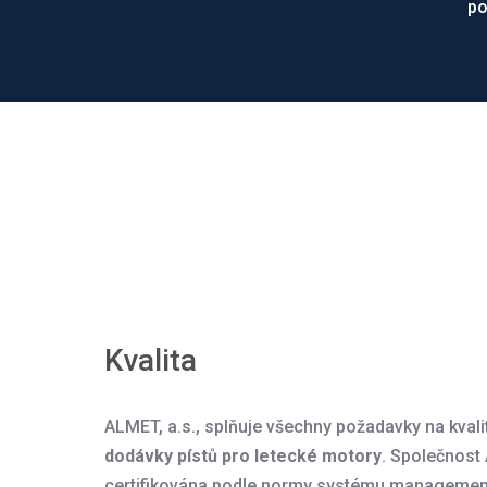
po
Kvalita
ALMET, a.s., splňuje všechny požadavky na kvali
dodávky pístů pro letecké motory
. Společnost
certifikována podle normy systému management