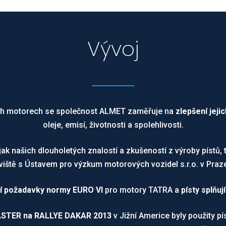
Vývoj
ích motorech se společnost ALMET zaměřuje na
zlepšení jeji
oleje, emisí, životnosti a spolehlivosti.
jak našich dlouholetých znalostí a zkušeností z výroby pístů, 
ště s Ústavem pro výzkum motorových vozidel s.r.o. v Praze 
ící požadavky normy EURO VI
pro motory TATRA a
písty splňuj
STER na RALLYE DAKAR 2013
v Jižní Americe byly použity 