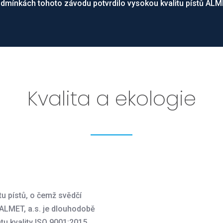
dmínkách tohoto závodu potvrdilo vysokou kvalitu pístů ALM
Kvalita a ekologie
tu pístů, o čemž svědčí
 ALMET, a.s. je dlouhodobě
u kvality ISO 9001:2015