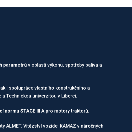
ch parametrů
v oblasti výkonu, spotřeby paliva a
tak i spolupráce vlastního konstrukčního a
a Technickou univerzitou v Liberci.
ící normu STAGE III A
pro motory traktorů.
písty ALMET. Vítězství vozidel KAMAZ v náročných