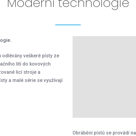
Moderní technologie
ogie.
 odlévány veškeré písty ze
tačního lití do kovových
ované licí stroje a
ty a malé série se využívají
Obrábění pístů se provádí n