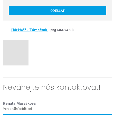
se
zpracováním
ODESLAT
osobních
údajů
Formulář
za
se
účelem
Údržbář - Zámečník
png
464.94 KB
náboru
nepodařilo
a
odeslat.
výběrového
řízení
Neváhejte nás kontaktovat!
Renata Maryšková
Personální oddělení