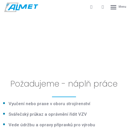
Rozbale
Vyhledávání
Přihlášení
menu
do
klienstké
zóny
ÚDRŽBÁŘ - ZÁMEČNÍK
ední
Kariéra
Údržbář - Zámečník
ský
robce
stů
alovacích
Požadujeme - náplň práce
torů
mpresorů
Vyučení nebo praxe v oboru strojírenství
Svářečský průkaz a oprávnění řídit VZV
Vede údržbu a opravy přípravků pro výrobu