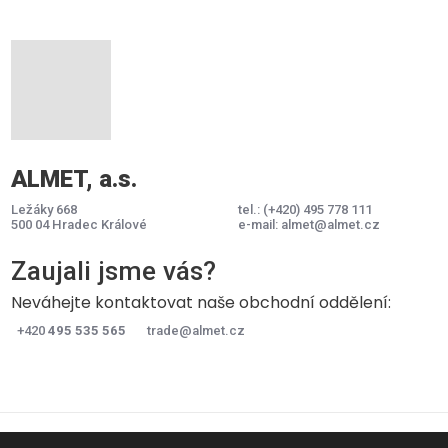
ALMET, a.s.
Ležáky 668
tel.:
(+420) 495 778 111
500 04 Hradec Králové
e-mail:
almet@almet.cz
Zaujali jsme vás?
Neváhejte kontaktovat naše obchodní oddělení:
+420
495 535 565
trade@almet.cz