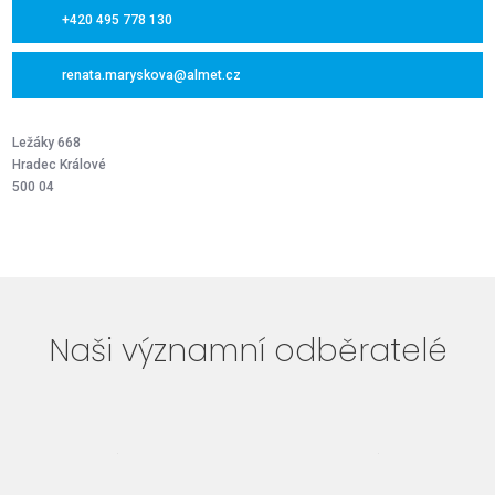
+420 495 778 130
renata.maryskova@almet.cz
Ležáky
668
Hradec Králové
500 04
Naši významní odběratelé