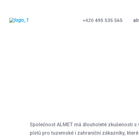
al
+420
495 535 565
PÍSTY PRO LO
Přední
Produkty
Písty pro lokomotivy
český
výrobce
pístů
do
Společnost ALMET má dlouholeté zkušenosti s
spalovacích
pístů pro tuzemské i zahraniční zákazníky, které
motorů