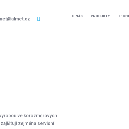
O NÁS
PRODUKTY
TECH
met@almet.cz
KOMOTIVY
 výrobou velkorozměrových
 zajišťují zejména servisní