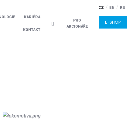
CZ
EN
RU
NOLOGIE
KARIÉRA
E-SHOP
Vyhledávání
KONTAKT
Přihlášení
do
klienstké
zóny