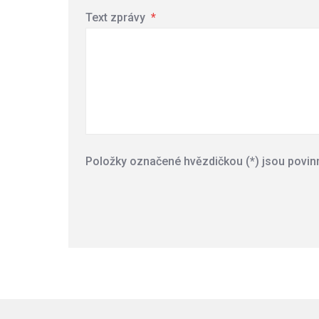
Text zprávy
*
Položky označené hvězdičkou (*) jsou povin
Formulář
se
nepodařilo
odeslat.