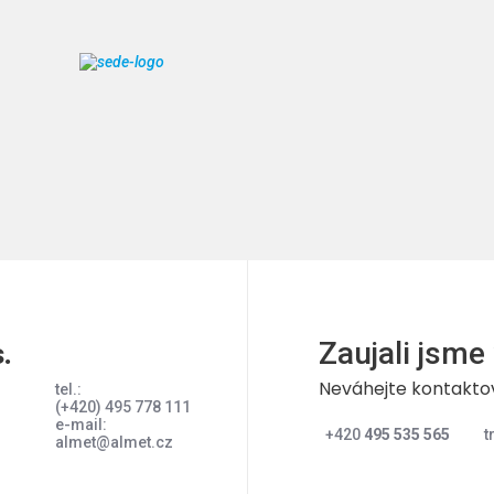
Zaujali jsme
.
Neváhejte kontakto
tel.:
(+420) 495 778 111
e-mail:
+420
495 535 565
t
almet@almet.cz