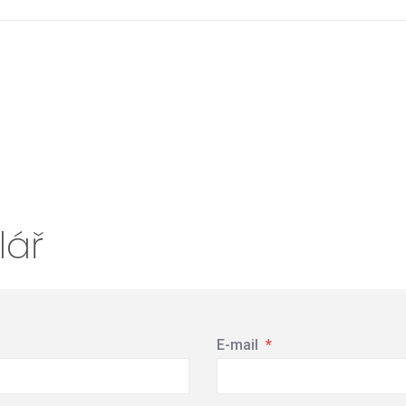
lář
E-mail
*