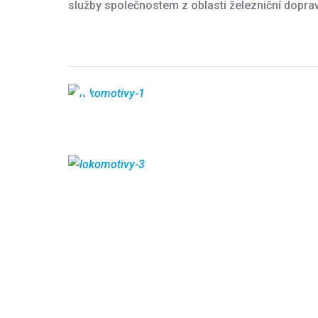
služby společnostem z oblasti železniční doprav
a
kompresorů
Spuštění/zastavení
videa